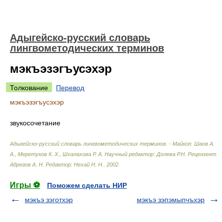
Адыгейско-русский словарь
лингвометодических терминов
мэкъэзэгъусэхэр
Толкование
Перевод
мэкъэзэгъусэхэр
звукосочетание
Адыгейско-русский словарь лингвометодических терминов. - Майкоп
.
Шаов А.
А., Меретуков К. Х., Шхалахова Р. А. Научный редактор: Долева Р.Н. Рецензент:
Абрегов А. Н. Редактор: Нехай Н. Н.
.
2002
.
Игры ⚽
Поможем сделать НИР
мэкъэ зэготхэр
мэкъэ зэпэмыпчъхэр